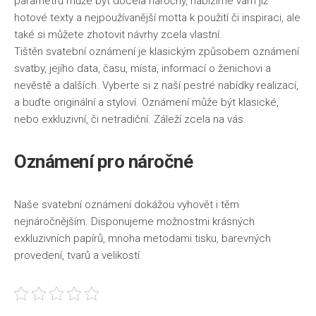
parametrů může být docela náročný, nabízíme vám již
Životní styl
hotové texty a nejpoužívanější motta k použití či inspiraci, ale
také si můžete zhotovit návrhy zcela vlastní.
Tištěn
svatební oznámení
je klasickým způsobem oznámení
svatby, jejího data, času, místa, informací o ženichovi a
nevěstě a dalších. Vyberte si z naší pestré nabídky realizací,
a buďte originální a styloví. Oznámení může být klasické,
nebo exkluzivní, či netradiční. Záleží zcela na vás.
Oznámení pro náročné
Naše svatební oznámení dokážou vyhovět i těm
nejnáročnějším. Disponujeme možnostmi krásných
exkluzivních papírů, mnoha metodami tisku, barevných
provedení, tvarů a velikostí.