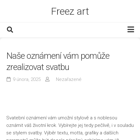
Skip
Freez art
to
content
Děti
Naše oznámení vám pomůže
Dům a byt
zrealizovat svatbu
Finance
Muži
9 února, 2025
Nezařazené
Služby
Www
Zábava
Svatební oznámení vám umožní stylově a s noblesou
Zboží
oznámit váš životní krok. Vybírejte jej tedy pečlivě, i v souladu
se stylem svatby. Výběr textu, motta, grafiky a dalších
Zdraví