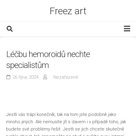
Skip
Freez art
to
content
Děti
Léčbu hemoroidů nechte
Dům a byt
specialistům
Finance
Muži
26 října, 2024
Nezařazené
Služby
Www
Zábava
Jestli vás trápí konečník, tak na tom jste podobně jako
Zboží
mnoho jiných. Ale nemusíte jít s davem i v případě toho, jak
budete své problémy řešit. Jestli se jich chcete skutečně
Zdraví