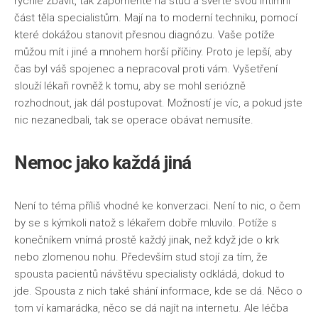
rychle zbavit, tak zapomeňte na stud a svěřte svou intimní
Životní styl
část těla specialistům. Mají na to moderní techniku, pomocí
které dokážou stanovit přesnou diagnózu. Vaše potíže
můžou mít i jiné a mnohem horší příčiny. Proto je lepší, aby
čas byl váš spojenec a nepracoval proti vám. Vyšetření
slouží lékaři rovněž k tomu, aby se mohl seriózně
rozhodnout, jak dál postupovat. Možností je víc, a pokud jste
nic nezanedbali, tak se operace obávat nemusíte.
Nemoc jako každá jiná
Není to téma příliš vhodné ke konverzaci. Není to nic, o čem
by se s kýmkoli natož s lékařem dobře mluvilo. Potíže s
konečníkem vnímá prostě každý jinak, než když jde o krk
nebo zlomenou nohu. Především stud stojí za tím, že
spousta pacientů návštěvu specialisty odkládá, dokud to
jde. Spousta z nich také shání informace, kde se dá. Něco o
tom ví kamarádka, něco se dá najít na internetu. Ale
léčba