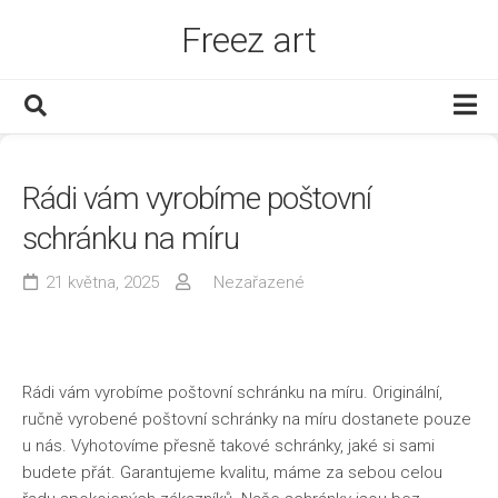
Skip
Freez art
to
content
Děti
Rádi vám vyrobíme poštovní
Dům a byt
schránku na míru
Finance
Muži
21 května, 2025
Nezařazené
Služby
Www
Rádi vám vyrobíme poštovní schránku na míru. Originální,
Zábava
ručně vyrobené
poštovní schránky
na míru dostanete pouze
Zboží
u nás. Vyhotovíme přesně takové schránky, jaké si sami
budete přát. Garantujeme kvalitu, máme za sebou celou
Zdraví