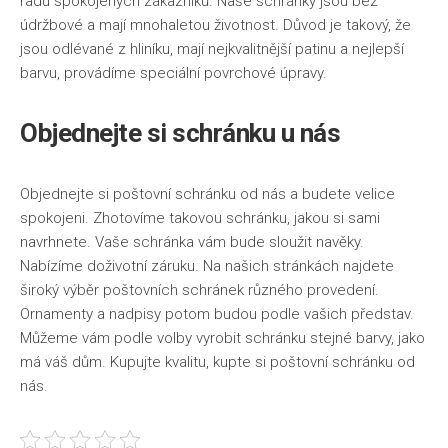
řadu spokojených zákazníků. Naše schránky jsou bez
Životní styl
údržbové a mají mnohaletou životnost. Důvod je takový, že
jsou odlévané z hliníku, mají nejkvalitnější patinu a nejlepší
barvu, provádíme speciální povrchové úpravy.
Objednejte si schránku u nás
Objednejte si poštovní schránku od nás a budete velice
spokojeni. Zhotovíme takovou schránku, jakou si sami
navrhnete. Vaše schránka vám bude sloužit navěky.
Nabízíme doživotní záruku. Na našich stránkách najdete
široký výběr poštovních schránek různého provedení.
Ornamenty a nadpisy potom budou podle vašich představ.
Můžeme vám podle volby vyrobit schránku stejné barvy, jako
má váš dům. Kupujte kvalitu, kupte si poštovní schránku od
nás.