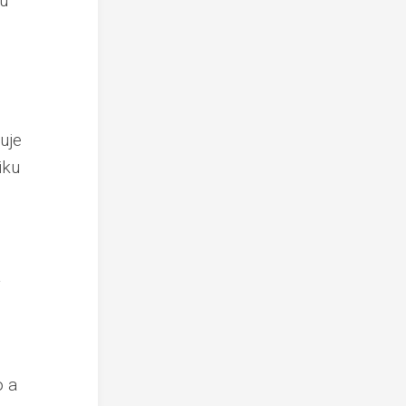
lu
uje
iku
a
o a