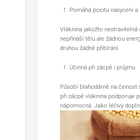
Pomáhá pocitu nasycení a t
Vláknina jakožto nestravitelná 
nepřináší tělu ale žádnou energ
druhou žádné přibírání.
Účinná při zácpě i průjmu
Působí blahodárně na činnost s
při zácpě vláknina podporuje p
nápomocná. Jako léčivý doplněk