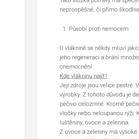
Tato složka potravy má specifi
neprospěšné, či přímo škodlivé 
Působí proti nemocem
O vláknině se někdy mluví jako
jeho regeneraci a brání množení
onemocnění.
Kde vlákninu najít?
Její zdroje jsou velice pestré
výrobky. Z tohoto důvodu je d
pečivo celozrnné. Kromě pečiv
vločky nebo neloupanou rýži. 
luštěniny, ovoce a zelenina.
Z ovoce a zeleniny má vysoké z