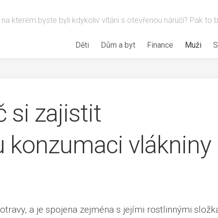
 na kterém byste byli kdykoliv vítáni s otevřenou náručí? Pak to
Děti
Dům a byt
Finance
Muži
S
si zajistit
 konzumaci vlákniny
otravy, a je spojena zejména s jejími rostlinnými složk