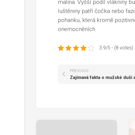
malina. Vyšší podíl vlákniny 
luštěniny patří čočka nebo fazo
pohanku, která kromě pozitivn
onemocněních.
3.9/5 - (8 votes)
PREVIOUS