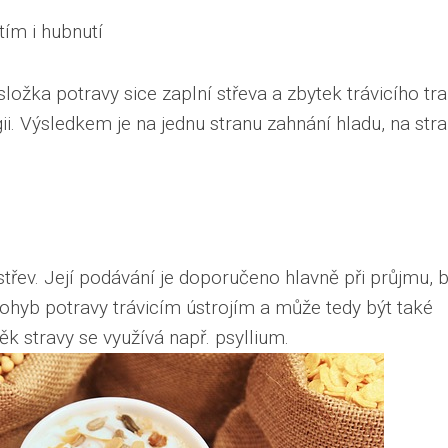
ím i hubnutí
složka potravy sice zaplní střeva a zbytek trávicího tra
ii. Výsledkem je na jednu stranu zahnání hladu, na str
třev. Její podávání je doporučeno hlavně při průjmu, b
ohyb potravy trávicím ústrojím a může tedy být také
 stravy se využívá např. psyllium.