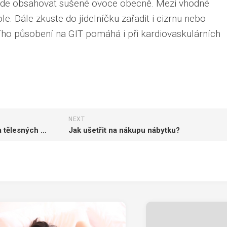
bude obsahovat sušené ovoce obecně. Mezi vhodné
le. Dále zkuste do jídelníčku zařadit i cizrnu nebo
ího působení na GIT pomáhá i při kardiovaskulárních
NEXT
Zajímavá fakta o mužské duši a tělesných přednostech
Jak ušetřit na nákupu nábytku?