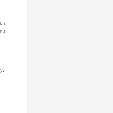
ktu,
anu
yť i