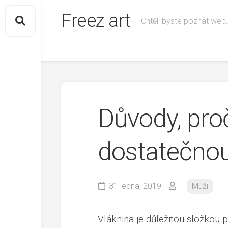
Skip
Freez art
to
Chtěli byste poznat web,
content
Důvody, proč 
dostatečnou
31 ledna, 2019
Muži
Vláknina je důležitou složkou p