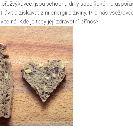
o přežvýkavce, jsou schopna díky specifickému uspořá
trávit a získávat z ní energii a živiny. Pro nás všežravce
itelná. Kde je tedy její zdravotní přínos?