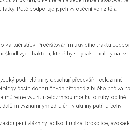
ckou strukturu, díky které na sebe může navazovat tě
látky. Poté podporuje jejich vyloučení ven z těla.
 o kartáči střev. Pročišťováním trávicího traktu podpor
 škodlivých bakterií, které by se jinak podílely na vzn
. Vysoký podíl vlákniny obsahují především celozrnné
ietology často doporučován přechod z bílého pečiva n
a můžeme využít i celozrnnou mouku, otruby, obilné
K dalším významným zdrojům vlákniny patří ořechy,
astoupení vlákniny jablko, hruška, brokolice, avokád