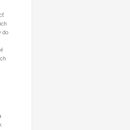
cť
ich
v do
ré
ich
a
k