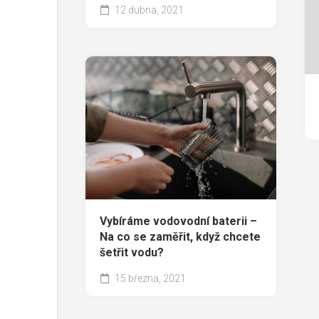
12 dubna, 2021
Vybíráme vodovodní baterii –
Na co se zaměřit, když chcete
šetřit vodu?
15 března, 2021