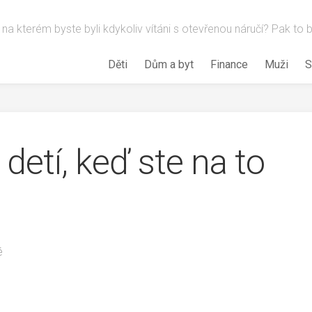
 na kterém byste byli kdykoliv vítáni s otevřenou náručí? Pak to
Děti
Dům a byt
Finance
Muži
S
detí, keď ste na to
é