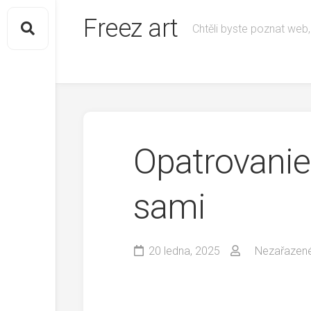
Skip
Freez art
to
Chtěli byste poznat web,
content
Opatrovanie 
sami
20 ledna, 2025
Nezařazen