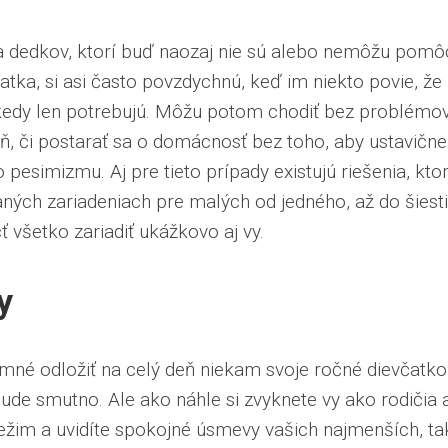
 a dedkov, ktorí buď naozaj nie sú alebo nemôžu pomô
atka, si asi často povzdychnú, keď im niekto povie, že 
a, kedy len potrebujú. Môžu potom chodiť bez problémo
eň, či postarať sa o domácnosť bez toho, aby ustavične
 pesimizmu. Aj pre tieto prípady existujú riešenia, kto
ných zariadeniach pre malých od jedného, až do šiest
 všetko zariadiť ukážkovo aj vy.
y
jemné odložiť na celý deň niekam svoje ročné dievčatko
ude smutno. Ale ako náhle si zvyknete vy ako rodičia 
režim a uvidíte spokojné úsmevy vašich najmenších, ta