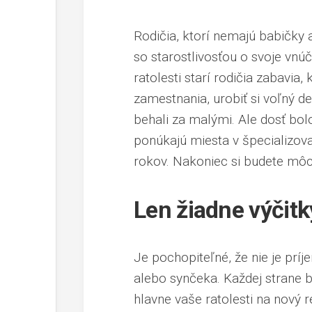
Rodičia, ktorí nemajú babičky
so starostlivosťou o svoje vnúč
ratolesti starí rodičia zabavi
zamestnania, urobiť si voľný d
behali za malými. Ale dosť bolo
ponúkajú miesta v špecializova
rokov. Nakoniec si budete môcť
Len žiadne výčitk
Je pochopiteľné, že nie je prí
alebo synčeka. Každej strane b
hlavne vaše ratolesti na nový 