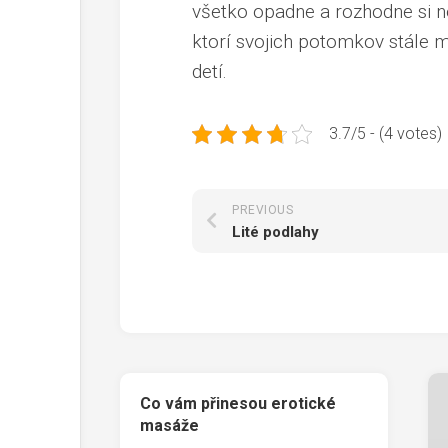
všetko opadne a rozhodne si ne
ktorí svojich potomkov stále m
detí
.
3.7/5 - (4 votes)
PREVIOUS
Lité podlahy
Co vám přinesou erotické
masáže