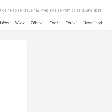
 bude nejspíše právě náš web, kde se vám to zaručeně splní.
lužby
Www
Zábava
Zboží
Zdraví
Životní styl