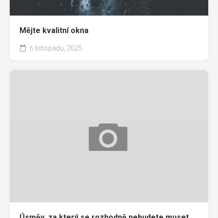
Mějte kvalitní okna
6 listopadu, 2025
Úsměv, za který se rozhodně nebudete muset