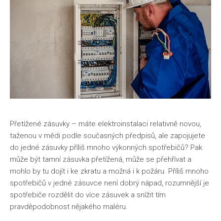
Přetížené zásuvky
– máte elektroinstalaci relativně novou,
taženou v mědi podle současných předpisů, ale zapojujete
do jedné zásuvky příliš mnoho výkonných spotřebičů? Pak
může být tamní zásuvka přetížená, může se přehřívat a
mohlo by tu dojít i ke zkratu a možná i k požáru. Příliš mnoho
spotřebičů v jedné zásuvce není dobrý nápad, rozumnější je
spotřebiče rozdělit do více zásuvek a snížit tím
pravděpodobnost nějakého maléru.