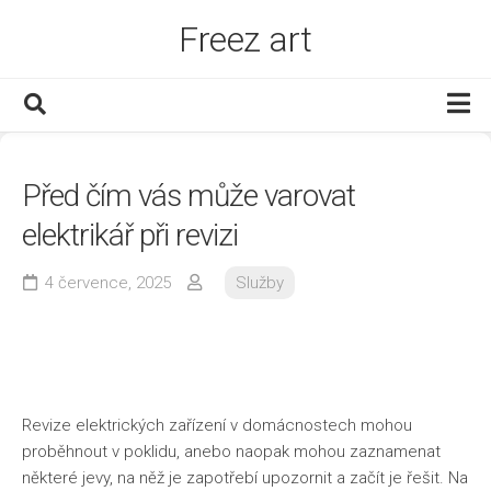
Skip
Freez art
to
content
Děti
Před čím vás může varovat
Dům a byt
elektrikář při revizi
Finance
Muži
4 července, 2025
Služby
Služby
Www
Zábava
Revize elektrických zařízení v domácnostech mohou
Zboží
proběhnout v poklidu, anebo naopak mohou zaznamenat
Zdraví
některé jevy, na něž je zapotřebí upozornit a začít je řešit. Na