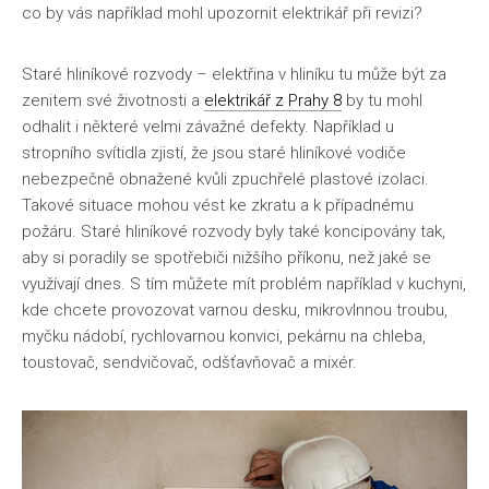
co by vás například mohl upozornit elektrikář při revizi?
Životní styl
Staré hliníkové rozvody
– elektřina v hliníku tu může být za
zenitem své životnosti a
elektrikář z Prahy 8
by tu mohl
odhalit i některé velmi závažné defekty. Například u
stropního svítidla zjistí, že jsou staré hliníkové vodiče
nebezpečně obnažené kvůli zpuchřelé plastové izolaci.
Takové situace mohou vést ke zkratu a k případnému
požáru. Staré hliníkové rozvody byly také koncipovány tak,
aby si poradily se spotřebiči nižšího příkonu, než jaké se
využívají dnes. S tím můžete mít problém například v kuchyni,
kde chcete provozovat varnou desku, mikrovlnnou troubu,
myčku nádobí, rychlovarnou konvici, pekárnu na chleba,
toustovač, sendvičovač, odšťavňovač a mixér.