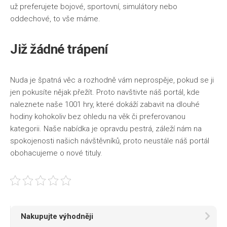
už preferujete bojové, sportovní, simulátory nebo
Životní styl
oddechové, to vše máme.
Již žádné trápení
Nuda je špatná věc a rozhodně vám neprospěje, pokud se ji
jen pokusíte nějak přežít. Proto navštivte náš portál, kde
naleznete naše 1001 hry, které dokáží zabavit na dlouhé
hodiny kohokoliv bez ohledu na věk či preferovanou
kategorii. Naše nabídka je opravdu pestrá, záleží nám na
spokojenosti našich návštěvníků, proto neustále náš portál
obohacujeme o nové tituly.
Nakupujte výhodněji