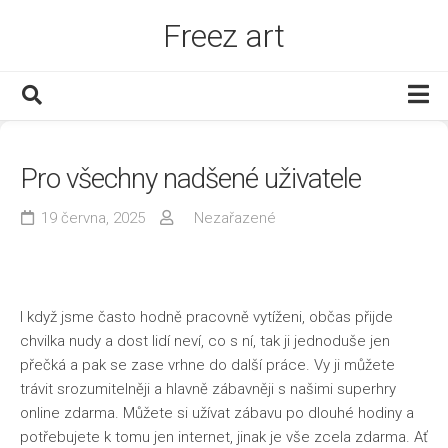
Skip
Freez art
to
content
Děti
Pro všechny nadšené uživatele
Dům a byt
Finance
19 června, 2025
Nezařazené
Muži
Služby
I když jsme často hodně pracovně vytíženi, občas přijde
Www
chvilka nudy a dost lidí neví, co s ní, tak ji jednoduše jen
Zábava
přečká a pak se zase vrhne do další práce. Vy ji můžete
trávit srozumitelněji a hlavně zábavněji s našimi
superhry
Zboží
online zdarma
. Můžete si užívat zábavu po dlouhé hodiny a
Zdraví
potřebujete k tomu jen internet, jinak je vše zcela zdarma. Ať