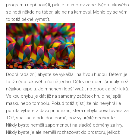
programu nepřipouští, pak je to improvizace. Něco takového
Životní styl
se hodí někde na tábor, ale ne na karneval. Mohlo by se vám
to totiž pěkně vymstít.
Dobrá rada zní, abyste se vykašlali na živou hudbu. Dětem je
totiž něco takového úplně jedno. Děti více ocení šmouly, než
nějakou kapelu. Je mnohem lepší využit notebook a pár kliků.
Velkou chybu je dát již na samotný začátek hru o nejlepší
masku nebo tombolu. Pokud totiž zjistí, že nic nevyhráli a
porota vybere z davu princeznu, která nebyla považována za
TOP, sbalí se a odejdou domů, což vy určitě nechcete.
Nikdy byste neměli zapomenout na sladké odměny za hry.
Nikdy byste je ale neměli rozhazovat do prostoru, jelikož