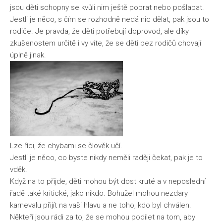
jsou děti schopny se kvůli nim ještě poprat nebo pošlapat.
Jestli je něco, s čím se rozhodně nedá nic dělat, pak jsou to
rodiče. Je pravda, že děti potřebují doprovod, ale díky
zkušenostem určitě i vy víte, že se děti bez rodičů chovají
úplně jinak.
Lze říci, že chybami se člověk učí.
Jestli je něco, co byste nikdy neměli raději čekat, pak je to
vděk.
Když na to přijde, děti mohou být dost kruté a v neposlední
řadě také kritické, jako nikdo. Bohužel mohou nezdary
karnevalu přijít na vaši hlavu a ne toho, kdo byl chválen.
Někteří jsou rádi za to, že se mohou podílet na tom, aby