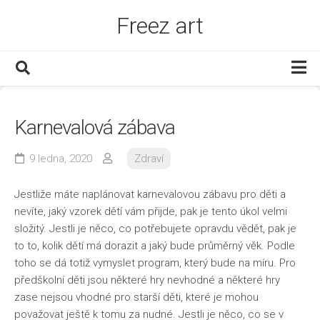
Skip
Freez art
to
content
Děti
Karnevalová zábava
Dům a byt
Finance
9 ledna, 2020
Zdraví
Muži
Jestliže máte naplánovat karnevalovou zábavu pro děti a
Služby
nevíte, jaký vzorek dětí vám přijde, pak je tento úkol velmi
složitý. Jestli je něco, co potřebujete opravdu vědět, pak je
Www
to to, kolik dětí má dorazit a jaký bude průměrný věk. Podle
Zábava
toho se dá totiž vymyslet program, který bude na míru. Pro
předškolní děti jsou některé hry nevhodné a některé hry
Zboží
zase nejsou vhodné pro starší děti, které je mohou
Zdraví
považovat ještě k tomu za nudné. Jestli je něco, co se v