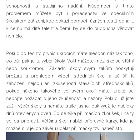
schopností a studijního nadání. Nápomoci s tímto
problémem můžete být i poradenství ve speciálním
školském zařízení, kde dokáží pomocí různých testů odhalit,
k čemu má dítě talent a čemu by se do budoucna věnovat
nemělo.
Pokud po těchto prvních krocích máte alespoň náznak toho,
co dál, pak je tu výběr školy. Volit můžete mezi školou státní
nebo soukromou. Základní školy svým žákům poskytují
brožuru s přehledem všech středních škol a učilišť. K
zahození nejsou ani zkušenosti stávajících středoškoláků,
pokud někoho takového ve svém okolí máte, určitě se
nebojte požádat o jeho zkušenosti a názory. Pokud už jste
zúžili výběr školy a nemáte stále jasno, pak využijte nabídky
dnů otevřených dveří. Co se týká přijímacích zkoušek, i na ty
se dá připravit. Většina škol nabízí přípravné kurzy, kde je
možné si v jejich závěru udělat přijímačky tzv. nanečisto.