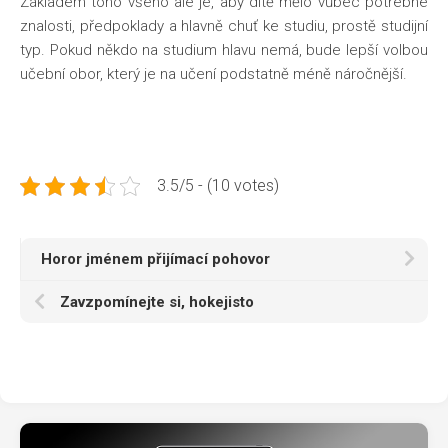
Základem toho všeho ale je, aby dítě mělo vůbec potřebné
znalosti, předpoklady a hlavně chuť ke studiu, prostě studijní
typ. Pokud někdo na studium hlavu nemá, bude lepší volbou
učební obor, který je na učení podstatně méně náročnější.
3.5/5 - (10 votes)
Horor jménem přijímací pohovor
Zavzpomínejte si, hokejisto