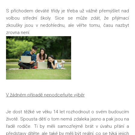
Životní styl
S příchodem deváté třídy je třeba už vážně přemýšlet nad
volbou střední školy. Sice se může zdát, že přijímací
zkoušky jsou v nedohlednu, ale věřte tomu, času nazbyt
zrovna není.
V žádném případě nepodceňujte výběr
Je dost těžké ve věku 14 let rozhodnout o svém budoucím
životě. Spousta dětí o tom nemá zdaleka jasno a pak jsou na
řadě rodiče. Ti by měli samozřejmě brát v úvahu přání a
představy dítěte, ale také by měli být reální, co se týká jejich