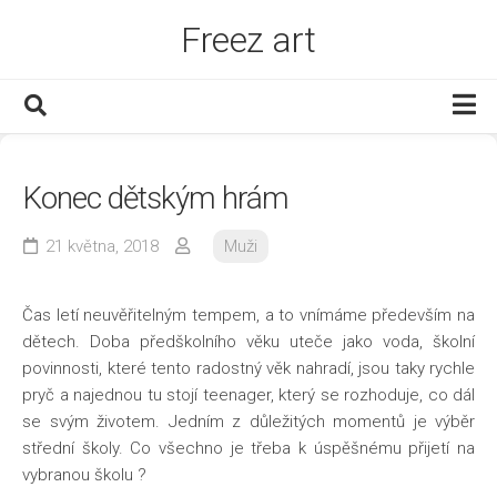
Skip
Freez art
to
content
Děti
Konec dětským hrám
Dům a byt
Finance
21 května, 2018
Muži
Muži
Čas letí neuvěřitelným tempem, a to vnímáme především na
Služby
dětech. Doba předškolního věku uteče jako voda, školní
Www
povinnosti, které tento radostný věk nahradí, jsou taky rychle
pryč a najednou tu stojí teenager, který se rozhoduje, co dál
Zábava
se svým životem. Jedním z důležitých momentů je výběr
Zboží
střední školy. Co všechno je třeba k úspěšnému přijetí na
vybranou školu
?
Zdraví